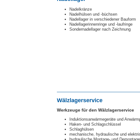
Nadelkränze
Nadelhülsen und -büchsen
Nadellager in verschiedener Bauform
Nadellagerinnenringe und -laufringe
Sondernadellager nach Zeichnung
Wälzlagerservice
Werkzeuge für den Wälzlagerservice
Induktionsanwärmegeräte und Anwärmp
Haken- und Schlagschlüssel
Schlaghülsen
mechanische, hydraulische und elektr
hydraulische Montage- und Demontage