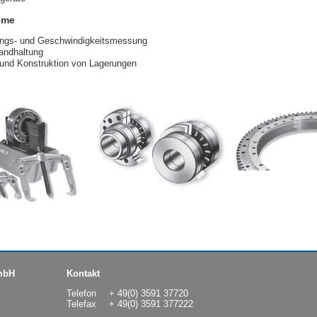
eme
gungs- und Geschwindigkeitsmessung
andhaltung
und Konstruktion von Lagerungen
mbH
Kontakt
Telefon
+ 49(0) 3591 37720
Telefax
+ 49(0) 3591 377222