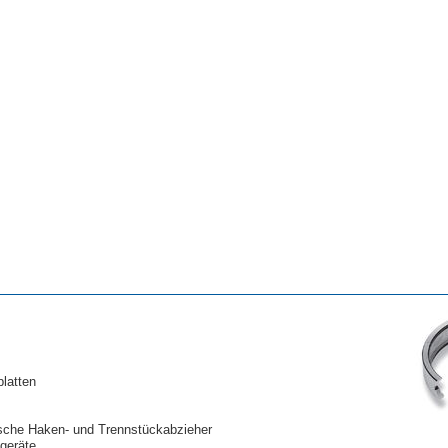
latten
ische Haken- und Trennstückabzieher
geräte