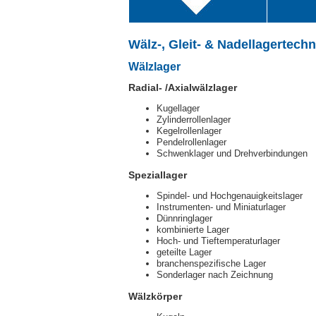
Wälz-, Gleit- & Nadellagertechn
Wälzlager
Radial- /Axialwälzlager
Kugellager
Zylinderrollenlager
Kegelrollenlager
Pendelrollenlager
Schwenklager und Drehverbindungen
Speziallager
Spindel- und Hochgenauigkeitslager
Instrumenten- und Miniaturlager
Dünnringlager
kombinierte Lager
Hoch- und Tieftemperaturlager
geteilte Lager
branchenspezifische Lager
Sonderlager nach Zeichnung
Wälzkörper